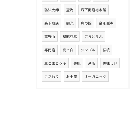
弘法大師
空海
森下商店総本舗
森下商店
観光
奥の院
金剛峯寺
高野山
胡麻豆腐
ごまとうふ
専門店
真っ白
シンプル
伝統
生ごまとうふ
美肌
通販
美味しい
こだわり
お土産
オーガニック