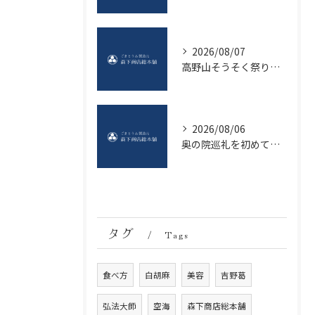
2026/08/07
高野山そうそく祭り観光情報と幻想的な夜の楽しみ方とマナー徹底ガイド
2026/08/06
奥の院巡礼を初めて安心して楽しむ高野山・奥の院の歩き方と費用ガイド
タグ
Tags
食べ方
白胡麻
美容
吉野葛
弘法大師
空海
森下商店総本舗