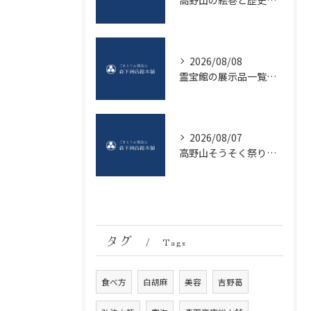
高野山の絵巻と歴史を深く知る三大秘宝と名宝徹底ガイド
2026/08/08
霊宝館の展示品一覧で国宝や仏像の見どころを効率よく把握する方法
2026/08/07
高野山そうそく祭り観光情報と幻想的な夜の楽しみ方とマナー徹底ガイド
タグ
Tags
食べ方
白胡麻
美容
吉野葛