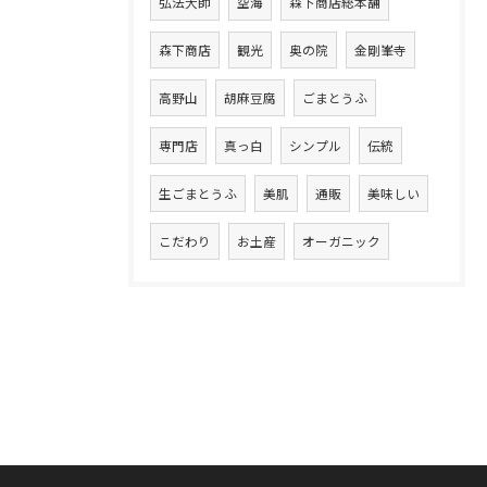
弘法大師
空海
森下商店総本舗
森下商店
観光
奥の院
金剛峯寺
高野山
胡麻豆腐
ごまとうふ
専門店
真っ白
シンプル
伝統
生ごまとうふ
美肌
通販
美味しい
こだわり
お土産
オーガニック