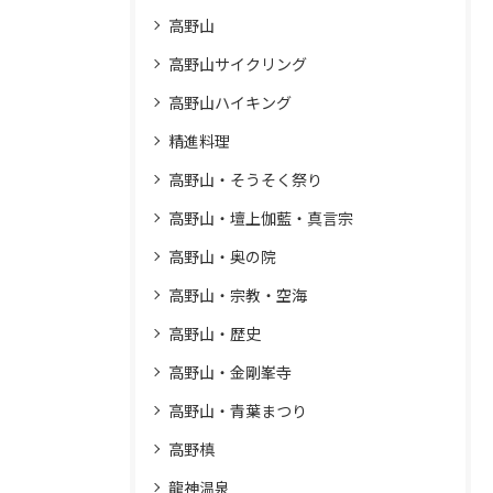
高野山
高野山サイクリング
高野山ハイキング
精進料理
高野山・そうそく祭り
高野山・壇上伽藍・真言宗
高野山・奥の院
高野山・宗教・空海
高野山・歴史
高野山・金剛峯寺
高野山・青葉まつり
高野槙
龍神温泉