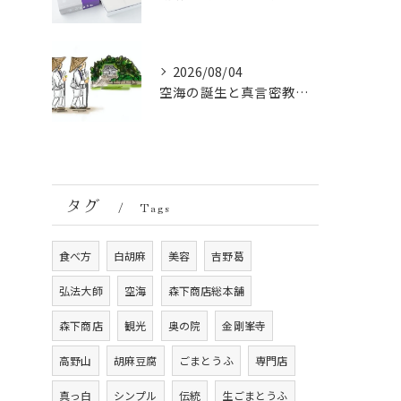
2026/08/04
空海の誕生と真言密教の始まり：お遍路伝説の起点
タグ
Tags
食べ方
白胡麻
美容
吉野葛
弘法大師
空海
森下商店総本舗
森下商店
観光
奥の院
金剛峯寺
高野山
胡麻豆腐
ごまとうふ
専門店
真っ白
シンプル
伝統
生ごまとうふ