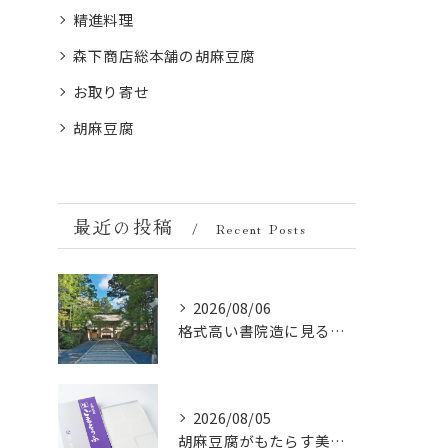
精進料理
森下商店総本舗の胡麻豆腐
お取り寄せ
胡麻豆腐
最近の投稿
Recent Posts
2026/08/06
格式高い書院造に見る金剛峯寺の中世から近世への変遷
2026/08/05
胡麻豆腐がもたらす美肌の秘密：ビタミンEと抗酸化成分の力