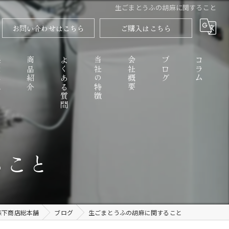
生ごまとうふの胡麻に関すること
お問い合わせはこちら
ご購入はこちら
程
商品紹介
よくある質問
当社の特徴
会社概要
ブログ
コラム
高野山のごまとうふ
ること
精進料理
なめらか
森下商店総本舗
ブログ
生ごまとうふの胡麻に関すること
お取り寄せ