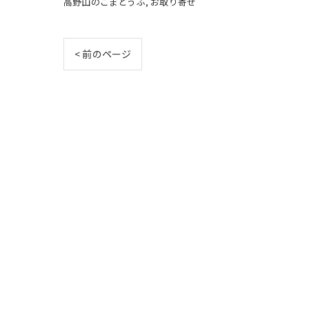
高野山のごまとうふ
お取り寄せ
< 前のページ