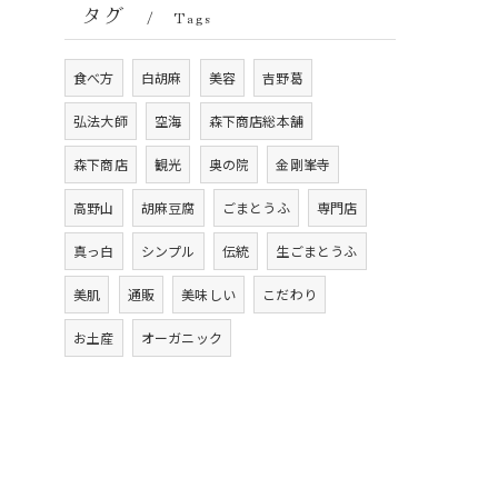
タグ
Tags
食べ方
白胡麻
美容
吉野葛
弘法大師
空海
森下商店総本舗
森下商店
観光
奥の院
金剛峯寺
高野山
胡麻豆腐
ごまとうふ
専門店
真っ白
シンプル
伝統
生ごまとうふ
美肌
通販
美味しい
こだわり
お土産
オーガニック