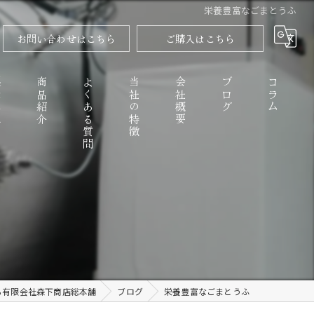
栄養豊富なごまとうふ
お問い合わせはこちら
ご購入はこちら
程
商品紹介
よくある質問
当社の特徴
会社概要
ブログ
コラム
高野山のごまとうふ
精進料理
なめらか
ら有限会社森下商店総本舗
ブログ
栄養豊富なごまとうふ
お取り寄せ