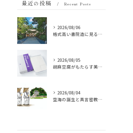
最近の投稿
Recent Posts
2026/08/06
格式高い書院造に見る金剛峯寺の中世から近世への変遷
2026/08/05
胡麻豆腐がもたらす美肌の秘密：ビタミンEと抗酸化成分の力
2026/08/04
空海の誕生と真言密教の始まり：お遍路伝説の起点