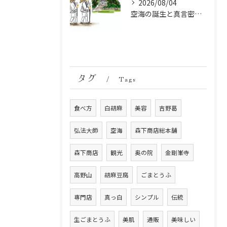
2026/08/04
空海の誕生と真言密教の始まり：お遍路伝説の起点
タグ
Tags
食べ方
白胡麻
美容
吉野葛
弘法大師
空海
森下商店総本舗
森下商店
観光
奥の院
金剛峯寺
高野山
胡麻豆腐
ごまとうふ
専門店
真っ白
シンプル
伝統
生ごまとうふ
美肌
通販
美味しい