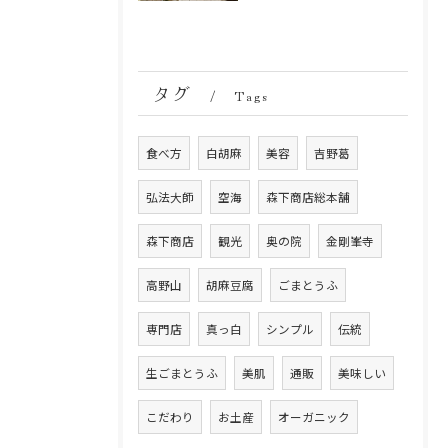
タグ
Tags
食べ方
白胡麻
美容
吉野葛
弘法大師
空海
森下商店総本舗
森下商店
観光
奥の院
金剛峯寺
高野山
胡麻豆腐
ごまとうふ
専門店
真っ白
シンプル
伝統
生ごまとうふ
美肌
通販
美味しい
こだわり
お土産
オーガニック