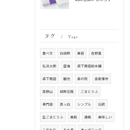
タグ
Tags
食べ方
白胡麻
美容
吉野葛
弘法大師
空海
森下商店総本舗
森下商店
観光
奥の院
金剛峯寺
高野山
胡麻豆腐
ごまとうふ
専門店
真っ白
シンプル
伝統
生ごまとうふ
美肌
通販
美味しい
こだわり
お土産
オーガニック