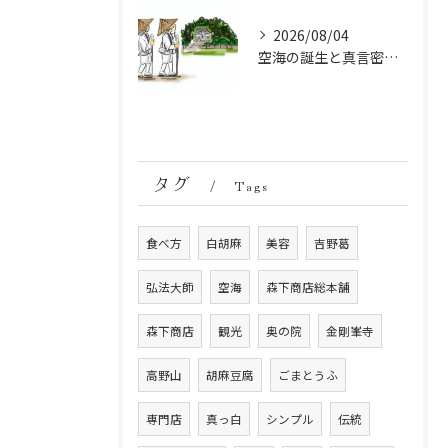
2026/08/04
空海の誕生と真言密教の始まり：お遍路伝説の起点
タグ
Tags
食べ方
白胡麻
美容
吉野葛
弘法大師
空海
森下商店総本舗
森下商店
観光
奥の院
金剛峯寺
高野山
胡麻豆腐
ごまとうふ
専門店
真っ白
シンプル
伝統