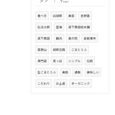
タグ
Tags
食べ方
白胡麻
美容
吉野葛
弘法大師
空海
森下商店総本舗
森下商店
観光
奥の院
金剛峯寺
高野山
胡麻豆腐
ごまとうふ
専門店
真っ白
シンプル
伝統
生ごまとうふ
美肌
通販
美味しい
こだわり
お土産
オーガニック