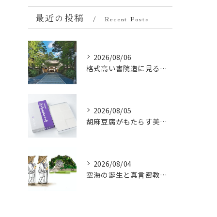
最近の投稿
Recent Posts
2026/08/06
格式高い書院造に見る金剛峯寺の中世から近世への変遷
2026/08/05
胡麻豆腐がもたらす美肌の秘密：ビタミンEと抗酸化成分の力
2026/08/04
空海の誕生と真言密教の始まり：お遍路伝説の起点