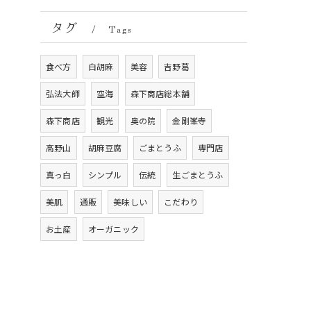
タグ
Tags
食べ方
白胡麻
美容
吉野葛
弘法大師
空海
森下商店総本舗
森下商店
観光
奥の院
金剛峯寺
高野山
胡麻豆腐
ごまとうふ
専門店
真っ白
シンプル
伝統
生ごまとうふ
美肌
通販
美味しい
こだわり
お土産
オーガニック