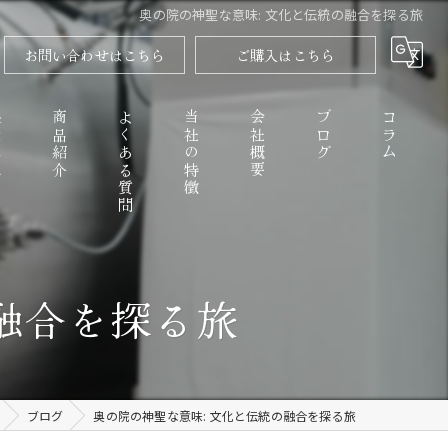
奥の院の神聖な意味: 文化と伝統の融合を探る旅
お問い合わせはこちら
ご購入はこちら
程
商品紹介
よくある質問
当社の特徴
会社概要
ブログ
コラム
高野山のごまとうふ
融合を探る旅
精進料理
なめらか
ブログ
奥の院の神聖な意味: 文化と伝統の融合を探る旅
お取り寄せ