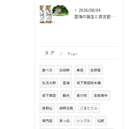
2026/08/04
空海の誕生と真言密教の始まり：お遍路伝説の起点
タグ
Tags
食べ方
白胡麻
美容
吉野葛
弘法大師
空海
森下商店総本舗
森下商店
観光
奥の院
金剛峯寺
高野山
胡麻豆腐
ごまとうふ
専門店
真っ白
シンプル
伝統