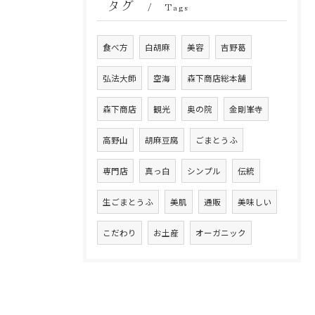
タグ
Tags
食べ方
白胡麻
美容
吉野葛
弘法大師
空海
森下商店総本舗
森下商店
観光
奥の院
金剛峯寺
高野山
胡麻豆腐
ごまとうふ
専門店
真っ白
シンプル
伝統
生ごまとうふ
美肌
通販
美味しい
こだわり
お土産
オーガニック