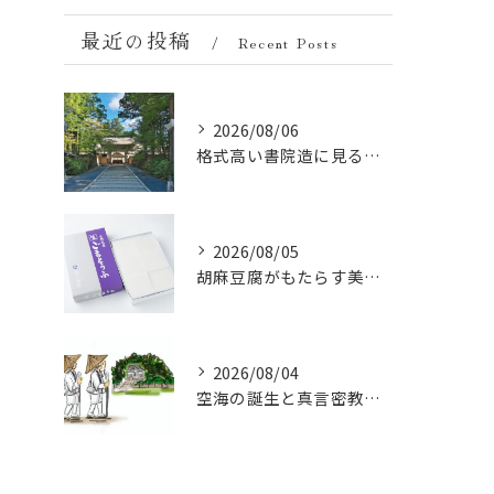
最近の投稿
Recent Posts
2026/08/06
格式高い書院造に見る金剛峯寺の中世から近世への変遷
2026/08/05
胡麻豆腐がもたらす美肌の秘密：ビタミンEと抗酸化成分の力
2026/08/04
空海の誕生と真言密教の始まり：お遍路伝説の起点