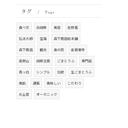
タグ
Tags
食べ方
白胡麻
美容
吉野葛
弘法大師
空海
森下商店総本舗
森下商店
観光
奥の院
金剛峯寺
高野山
胡麻豆腐
ごまとうふ
専門店
真っ白
シンプル
伝統
生ごまとうふ
美肌
通販
美味しい
こだわり
お土産
オーガニック