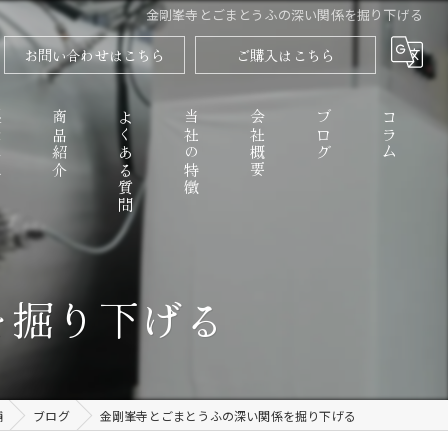
金剛峯寺とごまとうふの深い関係を掘り下げる
お問い合わせはこちら
ご購入はこちら
程
商品紹介
よくある質問
当社の特徴
会社概要
ブログ
コラム
高野山のごまとうふ
を掘り下げる
精進料理
なめらか
舗
ブログ
金剛峯寺とごまとうふの深い関係を掘り下げる
お取り寄せ