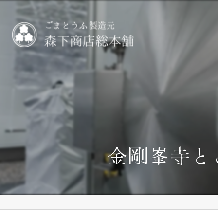
金剛峯寺と