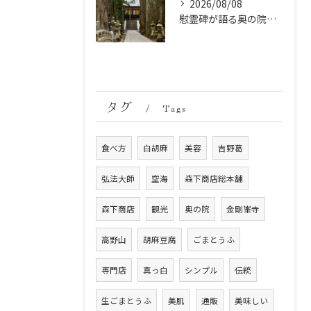
2026/08/08
慰霊碑が語る奥の院の過去：祈りと歴史の中間地点
タグ
Tags
食べ方
白胡麻
美容
吉野葛
弘法大師
空海
森下商店総本舗
森下商店
観光
奥の院
金剛峯寺
高野山
胡麻豆腐
ごまとうふ
専門店
真っ白
シンプル
伝統
生ごまとうふ
美肌
通販
美味しい