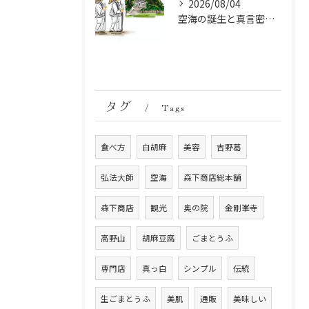
2026/08/04
空海の誕生と真言密教の始まり：お遍路伝説の起点
タグ
Tags
食べ方
白胡麻
美容
吉野葛
弘法大師
空海
森下商店総本舗
森下商店
観光
奥の院
金剛峯寺
高野山
胡麻豆腐
ごまとうふ
専門店
真っ白
シンプル
伝統
生ごまとうふ
美肌
通販
美味しい