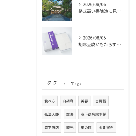
2026/08/06
格式高い書院造に見る金剛峯寺の中世から近世への変遷
2026/08/05
胡麻豆腐がもたらす美肌の秘密：ビタミンEと抗酸化成分の力
タグ
Tags
食べ方
白胡麻
美容
吉野葛
弘法大師
空海
森下商店総本舗
森下商店
観光
奥の院
金剛峯寺