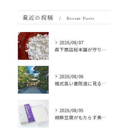
最近の投稿
Recent Posts
2026/08/07
森下商店総本舗が守り続ける伝統の胡麻豆腐に使う吉野葛の純度と効能
2026/08/06
格式高い書院造に見る金剛峯寺の中世から近世への変遷
2026/08/05
胡麻豆腐がもたらす美肌の秘密：ビタミンEと抗酸化成分の力