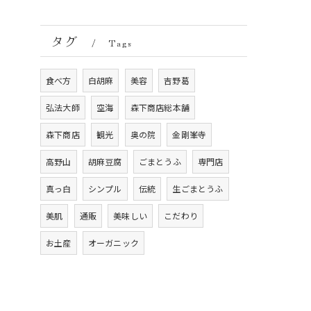
タグ
Tags
食べ方
白胡麻
美容
吉野葛
弘法大師
空海
森下商店総本舗
森下商店
観光
奥の院
金剛峯寺
高野山
胡麻豆腐
ごまとうふ
専門店
真っ白
シンプル
伝統
生ごまとうふ
美肌
通販
美味しい
こだわり
お土産
オーガニック