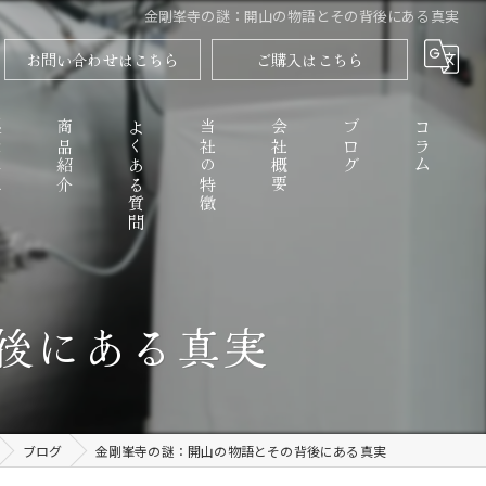
金剛峯寺の謎：開山の物語とその背後にある真実
お問い合わせはこちら
ご購入はこちら
程
商品紹介
よくある質問
当社の特徴
会社概要
ブログ
コラム
高野山のごまとうふ
後にある真実
精進料理
なめらか
ブログ
金剛峯寺の謎：開山の物語とその背後にある真実
お取り寄せ