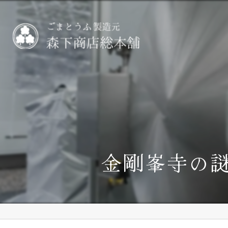
金剛峯寺の