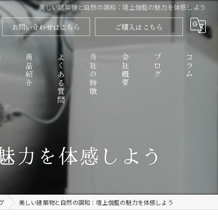
美しい建築物と自然の調和：壇上伽藍の魅力を体感しよう
お問い合わせはこちら
ご購入はこちら
程
商品紹介
よくある質問
当社の特徴
会社概要
ブログ
コラム
高野山のごまとうふ
魅力を体感しよう
精進料理
なめらか
グ
美しい建築物と自然の調和：壇上伽藍の魅力を体感しよう
お取り寄せ