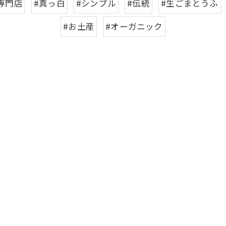
専門店
#真っ白
#シンプル
#伝統
#生ごまとうふ
#お土産
#オーガニック