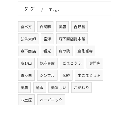
タグ
Tags
食べ方
白胡麻
美容
吉野葛
弘法大師
空海
森下商店総本舗
森下商店
観光
奥の院
金剛峯寺
高野山
胡麻豆腐
ごまとうふ
専門店
真っ白
シンプル
伝統
生ごまとうふ
美肌
通販
美味しい
こだわり
お土産
オーガニック