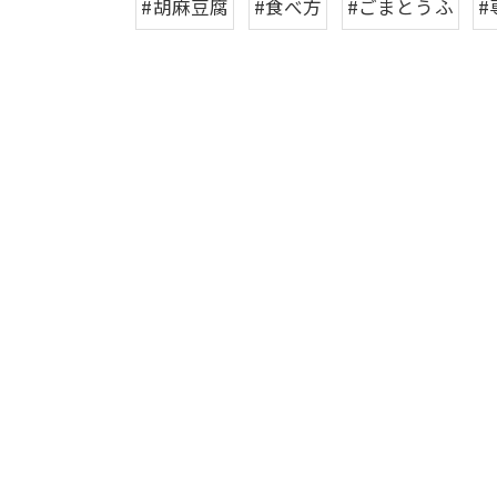
#胡麻豆腐
#食べ方
#ごまとうふ
#