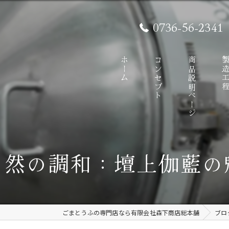
0736-56-2341
ホーム
コンセプト
商品説明ページ
製造工
自然の調和：壇上伽藍の
ごまとうふの専門店なら有限会社森下商店総本舗
ブロ