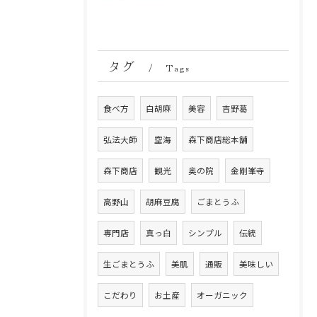
タグ
Tags
食べ方
白胡麻
美容
吉野葛
弘法大師
空海
森下商店総本舗
森下商店
観光
奥の院
金剛峯寺
高野山
胡麻豆腐
ごまとうふ
専門店
真っ白
シンプル
伝統
生ごまとうふ
美肌
通販
美味しい
こだわり
お土産
オーガニック