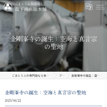
金剛峯寺の誕生：空海と真言宗
の聖地
ごまとうふの専門店なら有限会社森下商店総本舗
ブログ
金剛峯寺の誕生：空海と真言宗の聖地
金剛峯寺の誕生：空海と真言宗の聖地
2025/06/22