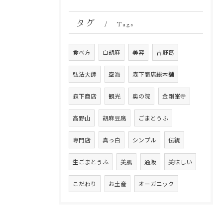
タグ
Tags
食べ方
白胡麻
美容
吉野葛
弘法大師
空海
森下商店総本舗
森下商店
観光
奥の院
金剛峯寺
高野山
胡麻豆腐
ごまとうふ
専門店
真っ白
シンプル
伝統
生ごまとうふ
美肌
通販
美味しい
こだわり
お土産
オーガニック