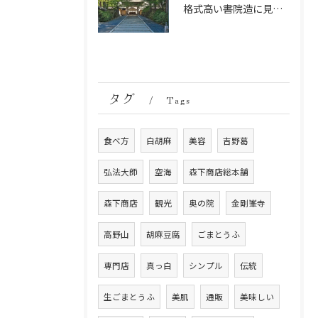
格式高い書院造に見る金剛峯寺の中世から近世への変遷
タグ
Tags
食べ方
白胡麻
美容
吉野葛
弘法大師
空海
森下商店総本舗
森下商店
観光
奥の院
金剛峯寺
高野山
胡麻豆腐
ごまとうふ
専門店
真っ白
シンプル
伝統
生ごまとうふ
美肌
通販
美味しい