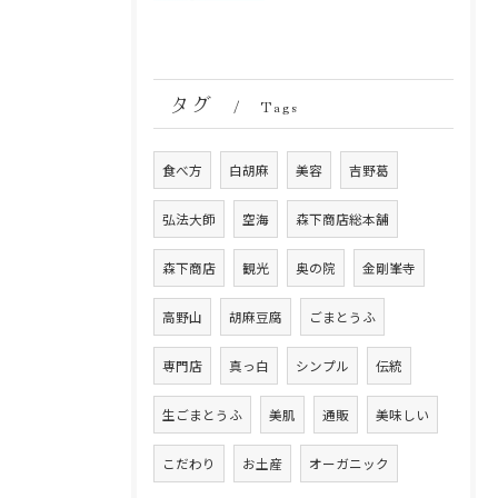
タグ
Tags
食べ方
白胡麻
美容
吉野葛
弘法大師
空海
森下商店総本舗
森下商店
観光
奥の院
金剛峯寺
高野山
胡麻豆腐
ごまとうふ
専門店
真っ白
シンプル
伝統
生ごまとうふ
美肌
通販
美味しい
こだわり
お土産
オーガニック