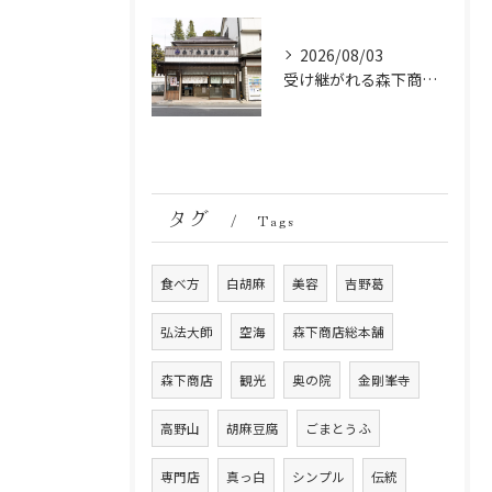
2026/08/03
受け継がれる森下商店総本舗の胡麻豆腐誕生秘話
タグ
Tags
食べ方
白胡麻
美容
吉野葛
弘法大師
空海
森下商店総本舗
森下商店
観光
奥の院
金剛峯寺
高野山
胡麻豆腐
ごまとうふ
専門店
真っ白
シンプル
伝統