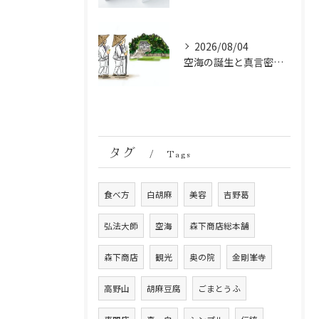
2026/08/04
空海の誕生と真言密教の始まり：お遍路伝説の起点
タグ
Tags
食べ方
白胡麻
美容
吉野葛
弘法大師
空海
森下商店総本舗
森下商店
観光
奥の院
金剛峯寺
高野山
胡麻豆腐
ごまとうふ