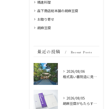
精進料理
森下商店総本舗の胡麻豆腐
お取り寄せ
胡麻豆腐
最近の投稿
Recent Posts
2026/08/06
格式高い書院造に見る金剛峯寺の中世から近世への変遷
2026/08/05
胡麻豆腐がもたらす美肌の秘密：ビタミンEと抗酸化成分の力