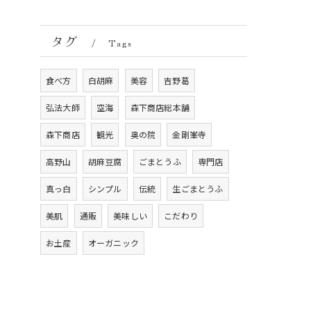
タグ
Tags
食べ方
白胡麻
美容
吉野葛
弘法大師
空海
森下商店総本舗
森下商店
観光
奥の院
金剛峯寺
高野山
胡麻豆腐
ごまとうふ
専門店
真っ白
シンプル
伝統
生ごまとうふ
美肌
通販
美味しい
こだわり
お土産
オーガニック