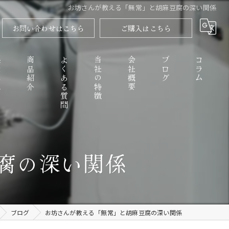
お坊さんが教える「無常」と胡麻豆腐の深い関係
お問い合わせはこちら
ご購入はこちら
程
商品紹介
よくある質問
当社の特徴
会社概要
ブログ
コラム
高野山のごまとうふ
腐の深い関係
精進料理
なめらか
ブログ
お坊さんが教える「無常」と胡麻豆腐の深い関係
お取り寄せ