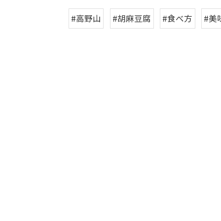
#高野山
#胡麻豆腐
#食べ方
#美