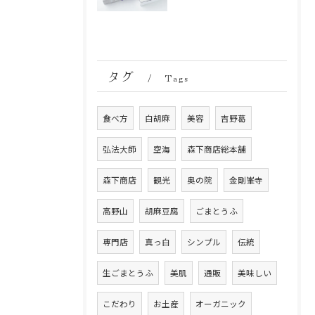
タグ
Tags
食べ方
白胡麻
美容
吉野葛
弘法大師
空海
森下商店総本舗
森下商店
観光
奥の院
金剛峯寺
高野山
胡麻豆腐
ごまとうふ
専門店
真っ白
シンプル
伝統
生ごまとうふ
美肌
通販
美味しい
こだわり
お土産
オーガニック