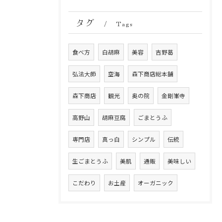
タグ
Tags
食べ方
白胡麻
美容
吉野葛
弘法大師
空海
森下商店総本舗
森下商店
観光
奥の院
金剛峯寺
高野山
胡麻豆腐
ごまとうふ
専門店
真っ白
シンプル
伝統
生ごまとうふ
美肌
通販
美味しい
こだわり
お土産
オーガニック