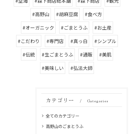
#空海
#森下商店総本舗
#森下商店
#観光
#高野山
#胡麻豆腐
#食べ方
#オーガニック
#ごまとうふ
#お土産
#こだわり
#専門店
#真っ白
#シンプル
#伝統
#生ごまとうふ
#通販
#美肌
#美味しい
#弘法大師
カテゴリー
Categories
全てのカテゴリー
高野山のごまとうふ