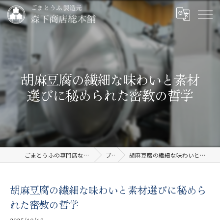
胡麻豆腐の繊細な味わいと素材
選びに秘められた密教の哲学
ごまとうふの専門店なら有限会社森下商店総本舗
ブログ
胡麻豆腐の繊細な味わいと素材選びに秘められた密教の哲学
胡麻豆腐の繊細な味わいと素材選びに秘めら
れた密教の哲学