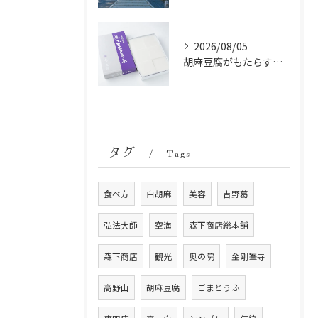
2026/08/05
胡麻豆腐がもたらす美肌の秘密：ビタミンEと抗酸化成分の力
タグ
Tags
食べ方
白胡麻
美容
吉野葛
弘法大師
空海
森下商店総本舗
森下商店
観光
奥の院
金剛峯寺
高野山
胡麻豆腐
ごまとうふ