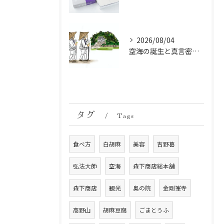
2026/08/04
空海の誕生と真言密教の始まり：お遍路伝説の起点
タグ
Tags
食べ方
白胡麻
美容
吉野葛
弘法大師
空海
森下商店総本舗
森下商店
観光
奥の院
金剛峯寺
高野山
胡麻豆腐
ごまとうふ