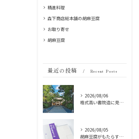
精進料理
森下商店総本舗の胡麻豆腐
お取り寄せ
胡麻豆腐
最近の投稿
Recent Posts
2026/08/06
格式高い書院造に見る金剛峯寺の中世から近世への変遷
2026/08/05
胡麻豆腐がもたらす美肌の秘密：ビタミンEと抗酸化成分の力