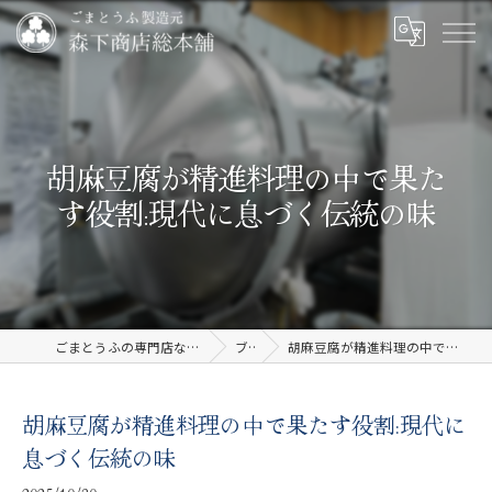
胡麻豆腐が精進料理の中で果た
す役割:現代に息づく伝統の味
ごまとうふの専門店なら有限会社森下商店総本舗
ブログ
胡麻豆腐が精進料理の中で果たす役割:現代に息づく伝統の味
胡麻豆腐が精進料理の中で果たす役割:現代に
息づく伝統の味