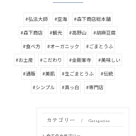
#弘法大師
#空海
#森下商店総本舗
#森下商店
#観光
#高野山
#胡麻豆腐
#食べ方
#オーガニック
#ごまとうふ
#お土産
#こだわり
#金剛峯寺
#美味しい
#通販
#美肌
#生ごまとうふ
#伝統
#シンプル
#真っ白
#専門店
カテゴリー
Categories
全てのカテゴリー