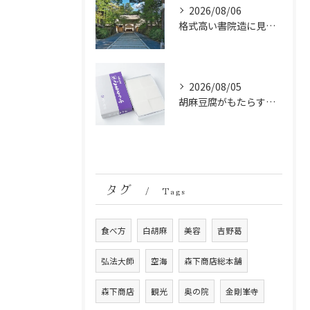
2026/08/06
格式高い書院造に見る金剛峯寺の中世から近世への変遷
2026/08/05
胡麻豆腐がもたらす美肌の秘密：ビタミンEと抗酸化成分の力
タグ
Tags
食べ方
白胡麻
美容
吉野葛
弘法大師
空海
森下商店総本舗
森下商店
観光
奥の院
金剛峯寺