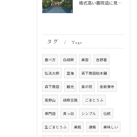
格式高い書院造に見る金剛峯寺の中世から近世への変遷
タグ
Tags
食べ方
白胡麻
美容
吉野葛
弘法大師
空海
森下商店総本舗
森下商店
観光
奥の院
金剛峯寺
高野山
胡麻豆腐
ごまとうふ
専門店
真っ白
シンプル
伝統
生ごまとうふ
美肌
通販
美味しい