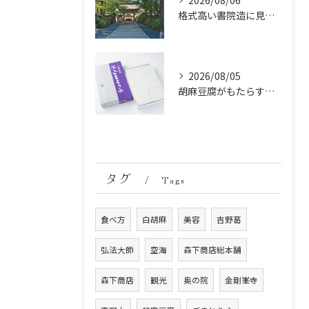
2026/08/06
格式高い書院造に見る金剛峯寺の中世から近世への変遷
2026/08/05
胡麻豆腐がもたらす美肌の秘密：ビタミンEと抗酸化成分の力
タグ
Tags
食べ方
白胡麻
美容
吉野葛
弘法大師
空海
森下商店総本舗
森下商店
観光
奥の院
金剛峯寺