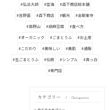
#弘法大師
#空海
#森下商店総本舗
#吉野葛
#森下商店
#観光
#金剛峯寺
#高野山
#胡麻豆腐
#食べ方
#オーガニック
#ごまとうふ
#お土産
#こだわり
#美味しい
#美肌
#通販
#生ごまとうふ
#伝統
#シンプル
#真っ白
#専門店
カテゴリー
Categories
全てのカテゴリー