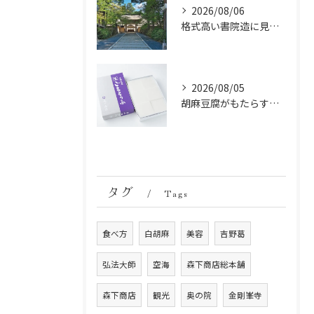
2026/08/06
格式高い書院造に見る金剛峯寺の中世から近世への変遷
2026/08/05
胡麻豆腐がもたらす美肌の秘密：ビタミンEと抗酸化成分の力
タグ
Tags
食べ方
白胡麻
美容
吉野葛
弘法大師
空海
森下商店総本舗
森下商店
観光
奥の院
金剛峯寺