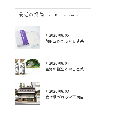
最近の投稿
Recent Posts
2026/08/05
胡麻豆腐がもたらす美肌の秘密：ビタミンEと抗酸化成分の力
2026/08/04
空海の誕生と真言密教の始まり：お遍路伝説の起点
2026/08/03
受け継がれる森下商店総本舗の胡麻豆腐誕生秘話