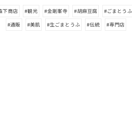
森下商店
#観光
#金剛峯寺
#胡麻豆腐
#ごまとう
#通販
#美肌
#生ごまとうふ
#伝統
#専門店