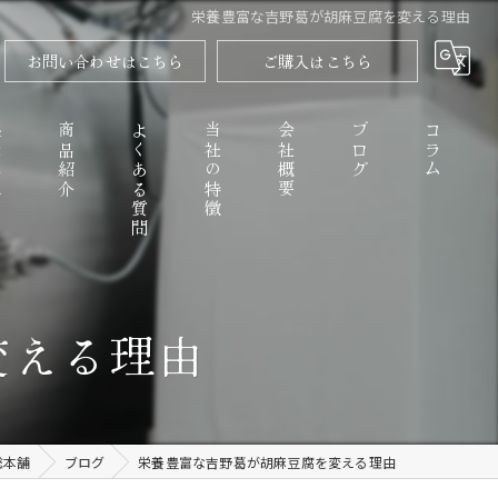
栄養豊富な吉野葛が胡麻豆腐を変える理由
お問い合わせはこちら
ご購入はこちら
程
商品紹介
よくある質問
当社の特徴
会社概要
ブログ
コラム
高野山のごまとうふ
変える理由
精進料理
なめらか
総本舗
ブログ
栄養豊富な吉野葛が胡麻豆腐を変える理由
お取り寄せ