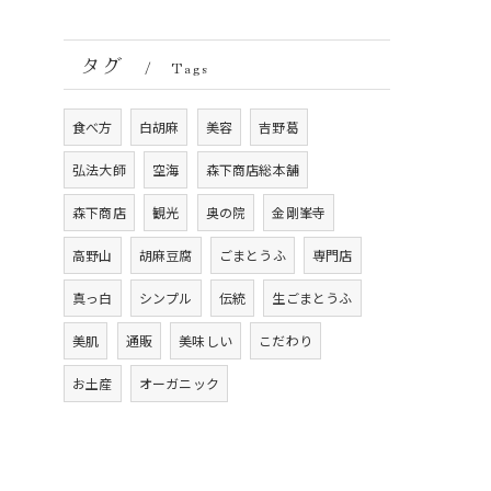
タグ
Tags
食べ方
白胡麻
美容
吉野葛
弘法大師
空海
森下商店総本舗
森下商店
観光
奥の院
金剛峯寺
高野山
胡麻豆腐
ごまとうふ
専門店
真っ白
シンプル
伝統
生ごまとうふ
美肌
通販
美味しい
こだわり
お土産
オーガニック