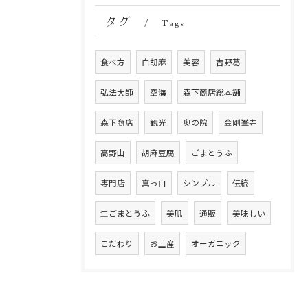
タグ
Tags
食べ方
白胡麻
美容
吉野葛
弘法大師
空海
森下商店総本舗
森下商店
観光
奥の院
金剛峯寺
高野山
胡麻豆腐
ごまとうふ
専門店
真っ白
シンプル
伝統
生ごまとうふ
美肌
通販
美味しい
こだわり
お土産
オーガニック