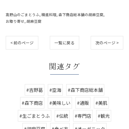
高野山のごまとうふ
精進料理
森下商店総本舗の胡麻豆腐
お取り寄せ
胡麻豆腐
< 前のページ
一覧に戻る
次のページ >
関連タグ
#吉野葛
#空海
#森下商店総本舗
#森下商店
#美味しい
#通販
#美肌
#生ごまとうふ
#伝統
#専門店
#観光
#胡麻豆腐
#食べ方
#オーガニック