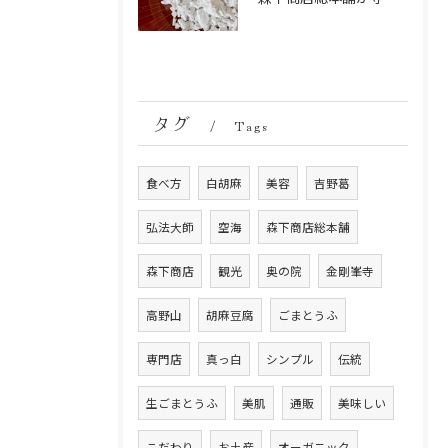
タグ
Tags
食べ方
白胡麻
美容
吉野葛
弘法大師
空海
森下商店総本舗
森下商店
観光
奥の院
金剛峯寺
高野山
胡麻豆腐
ごまとうふ
専門店
真っ白
シンプル
伝統
生ごまとうふ
美肌
通販
美味しい
こだわり
お土産
オーガニック