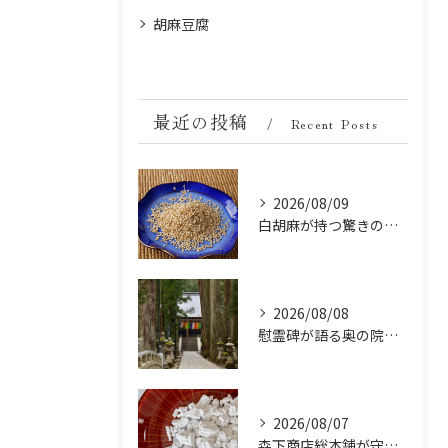
胡麻豆腐
最近の投稿
Recent Posts
2026/08/09
白胡麻が持つ驚きの美容成分とは？ビタミンとミネラルの秘密
2026/08/08
慰霊碑が語る奥の院の過去：祈りと歴史の中間地点
2026/08/07
森下商店総本舗が守り続ける伝統の胡麻豆腐に使う吉野葛の純度と効能