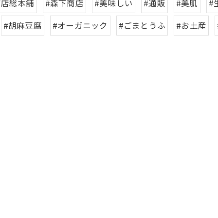
商店総本舗
#森下商店
#美味しい
#通販
#美肌
#
#胡麻豆腐
#オーガニック
#ごまとうふ
#お土産