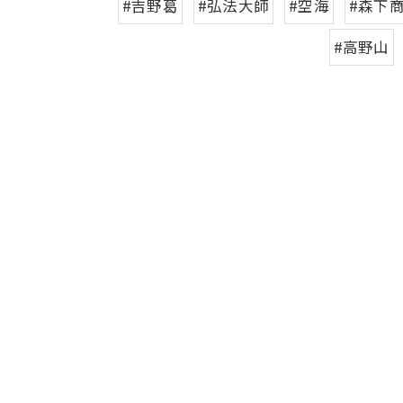
#吉野葛
#弘法大師
#空海
#森下
#高野山