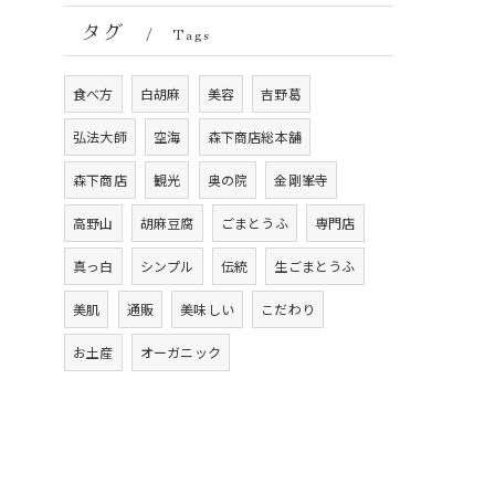
タグ
Tags
食べ方
白胡麻
美容
吉野葛
弘法大師
空海
森下商店総本舗
森下商店
観光
奥の院
金剛峯寺
高野山
胡麻豆腐
ごまとうふ
専門店
真っ白
シンプル
伝統
生ごまとうふ
美肌
通販
美味しい
こだわり
お土産
オーガニック