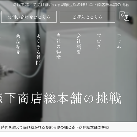
時代を越えて受け継がれる胡麻豆腐の味と森下商店総本舗の挑戦
お問い合わせはこちら
ご購入はこちら
程
商品紹介
よくある質問
当社の特徴
会社概要
ブログ
コラム
高野山のごまとうふ
森下商店総本舗の挑戦
精進料理
なめらか
時代を越えて受け継がれる胡麻豆腐の味と森下商店総本舗の挑戦
お取り寄せ