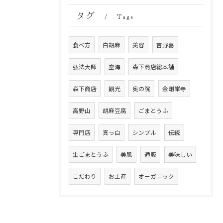
タグ
Tags
食べ方
白胡麻
美容
吉野葛
弘法大師
空海
森下商店総本舗
森下商店
観光
奥の院
金剛峯寺
高野山
胡麻豆腐
ごまとうふ
専門店
真っ白
シンプル
伝統
生ごまとうふ
美肌
通販
美味しい
こだわり
お土産
オーガニック