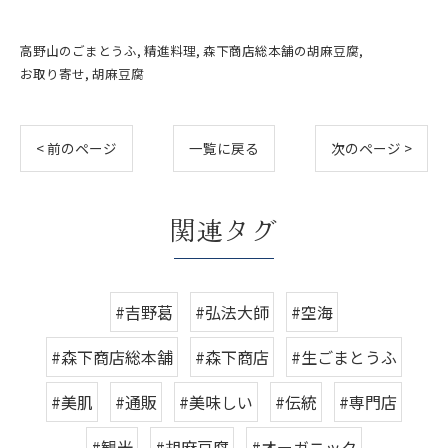
高野山のごまとうふ
精進料理
森下商店総本舗の胡麻豆腐
お取り寄せ
胡麻豆腐
< 前のページ
一覧に戻る
次のページ >
関連タグ
#吉野葛
#弘法大師
#空海
#森下商店総本舗
#森下商店
#生ごまとうふ
#美肌
#通販
#美味しい
#伝統
#専門店
#観光
#胡麻豆腐
#オーガニック