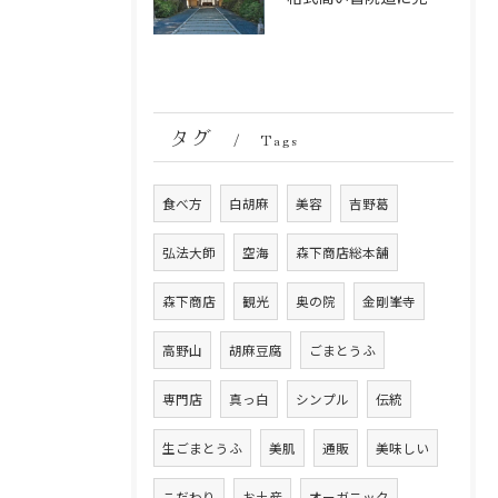
タグ
Tags
食べ方
白胡麻
美容
吉野葛
弘法大師
空海
森下商店総本舗
森下商店
観光
奥の院
金剛峯寺
高野山
胡麻豆腐
ごまとうふ
専門店
真っ白
シンプル
伝統
生ごまとうふ
美肌
通販
美味しい
こだわり
お土産
オーガニック