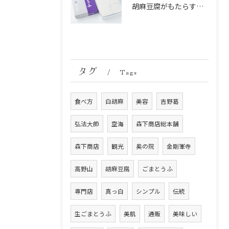
胡麻豆腐がもたらす美肌の秘密：ビタミンEと抗酸化成分の力
タグ
Tags
食べ方
白胡麻
美容
吉野葛
弘法大師
空海
森下商店総本舗
森下商店
観光
奥の院
金剛峯寺
高野山
胡麻豆腐
ごまとうふ
専門店
真っ白
シンプル
伝統
生ごまとうふ
美肌
通販
美味しい