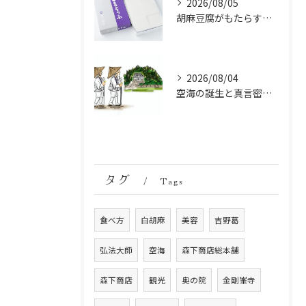
2026/08/05
胡麻豆腐がもたらす美肌の秘密：ビタミンEと抗酸化成分の力
2026/08/04
空海の誕生と真言密教の始まり：お遍路伝説の起点
タグ
Tags
食べ方
白胡麻
美容
吉野葛
弘法大師
空海
森下商店総本舗
森下商店
観光
奥の院
金剛峯寺