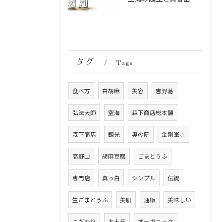
タグ
Tags
食べ方
白胡麻
美容
吉野葛
弘法大師
空海
森下商店総本舗
森下商店
観光
奥の院
金剛峯寺
高野山
胡麻豆腐
ごまとうふ
専門店
真っ白
シンプル
伝統
生ごまとうふ
美肌
通販
美味しい
こだわり
お土産
オーガニック