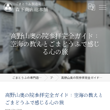
高野山奥の院参拝完全ガイド：
空海の教えとごまどうふで感じ
る心の旅
ごまとうふの専門店なら有限会社森下商店総本舗
ブログ
高野山奥の院参拝完全ガイド：空海の教えとごまどうふで感じる心の旅
高野山奥の院参拝完全ガイド：空海の教えと
ごまどうふで感じる心の旅