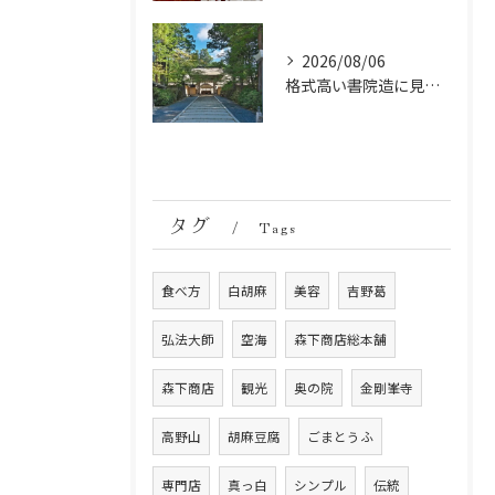
2026/08/06
格式高い書院造に見る金剛峯寺の中世から近世への変遷
タグ
Tags
食べ方
白胡麻
美容
吉野葛
弘法大師
空海
森下商店総本舗
森下商店
観光
奥の院
金剛峯寺
高野山
胡麻豆腐
ごまとうふ
専門店
真っ白
シンプル
伝統