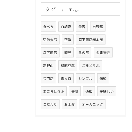
タグ
Tags
食べ方
白胡麻
美容
吉野葛
弘法大師
空海
森下商店総本舗
森下商店
観光
奥の院
金剛峯寺
高野山
胡麻豆腐
ごまとうふ
専門店
真っ白
シンプル
伝統
生ごまとうふ
美肌
通販
美味しい
こだわり
お土産
オーガニック