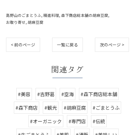
高野山のごまとうふ
精進料理
森下商店総本舗の胡麻豆腐
お取り寄せ
胡麻豆腐
< 前のページ
一覧に戻る
次のページ >
関連タグ
#美容
#吉野葛
#空海
#森下商店総本舗
#森下商店
#観光
#胡麻豆腐
#ごまとうふ
#オーガニック
#専門店
#伝統
#生ごまとうふ
#美肌
#通販
#美味しい