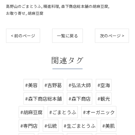
高野山のごまとうふ
精進料理
森下商店総本舗の胡麻豆腐
お取り寄せ
胡麻豆腐
< 前のページ
一覧に戻る
次のページ >
関連タグ
#美容
#吉野葛
#弘法大師
#空海
#森下商店総本舗
#森下商店
#観光
#胡麻豆腐
#ごまとうふ
#オーガニック
#専門店
#伝統
#生ごまとうふ
#美肌