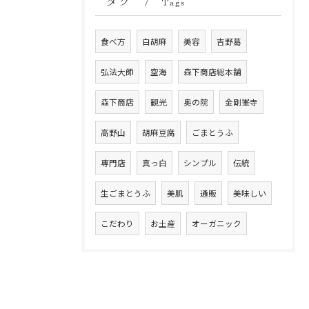
タグ
Tags
食べ方
白胡麻
美容
吉野葛
弘法大師
空海
森下商店総本舗
森下商店
観光
奥の院
金剛峯寺
高野山
胡麻豆腐
ごまとうふ
専門店
真っ白
シンプル
伝統
生ごまとうふ
美肌
通販
美味しい
こだわり
お土産
オーガニック