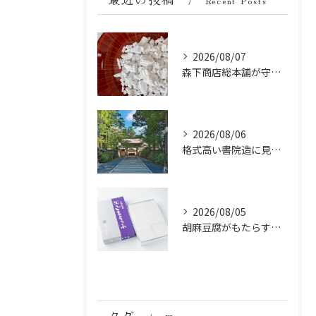
Recent Posts
2026/08/07
森下商店総本舗が守り続ける伝統の胡麻豆腐に使う吉野葛の純度と効能
2026/08/06
格式高い書院造に見る金剛峯寺の中世から近世への変遷
2026/08/05
胡麻豆腐がもたらす美肌の秘密：ビタミンEと抗酸化成分の力