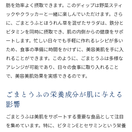
抗酸化作用で肌を守るセサミンの力
肪を効率よく摂取できます。このディップは野菜スティ
セサミンによる肌のバリア機能の強化
ックやクラッカーと一緒に楽しんでいただけます。さら
に、ごまとうふとほうれん草を混ぜたサラダは、鉄分と
美容美肌ごまとうふの未来の可能性
ビタミンを同時に摂取でき、肌の内側からの健康をサポ
現代女性にぴったりな美容美肌ごまとうふの活
ートします。忙しい日々でも手軽に作れるレシピが多い
用法
ため、食事の準備に時間をかけずに、美容美肌を手に入
忙しい毎日にごまとうふを取り入れるコツ
れることができます。このように、ごまとうふは多様な
美容美肌ごまとうふの手軽な摂取法
アレンジが可能であり、日々の食事に取り入れること
日常生活に合わせたごまとうふの活用アイ
で、美容美肌効果を実感できるのです。
デア
現代女性のライフスタイルに合ったごまと
ごまとうふの栄養成分が肌に与える
うふ
影響
美肌を守るための簡単ごまとうふレシピ
ごまとうふは美肌をサポートする重要な食品として注目
ごまとうふを使った美容習慣の提案
を集めています。特に、ビタミンEとセサミンという栄養
ごまとうふを取り入れて健康的な輝きを手に入