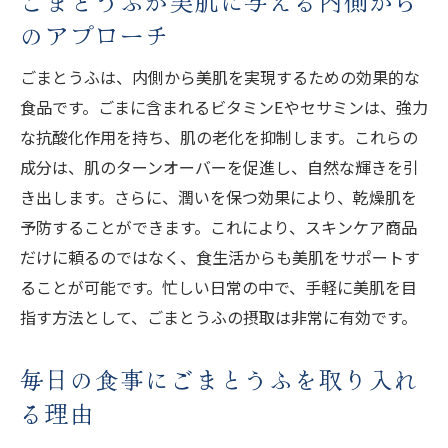
ごまとうふが美肌に与える内側から
のアプローチ
ごまとうふの美容美肌効果を支える成分
ビタミンEが肌に与える嬉しい影響
ごまとうふは、内側から美肌を実現するための効果的な
セサミンによる肌の保護メカニズム
食品です。ごまに含まれるビタミンEやセサミンは、強力
日常的なごまとうふの摂取で得られる効果
な抗酸化作用を持ち、肌の老化を抑制します。これらの
成分は、肌のターンオーバーを促進し、自然な輝きを引
肌の透明感を高めるごまとうふの力
き出します。さらに、潤いを保つ効果により、乾燥肌を
美容美肌ごまとうふで得られる長期的な効
予防することができます。これにより、スキンケア商品
果
だけに頼るのではなく、食生活からも美肌をサポートす
ビタミンEとセサミンで叶える美肌の秘密を解明
ることが可能です。忙しい日常の中で、手軽に美肌を目
ビタミンEの抗酸化作用で肌を守る
指す方法として、ごまとうふの摂取は非常に有効です。
セサミンがもたらす肌のバリア機能強化
ごまとうふに含まれる栄養成分の役割
毎日の食事にごまとうふを取り入れ
美肌を叶えるためのごまとうふの選び方
る理由
肌の健康を支えるビタミンEとセサミンの関