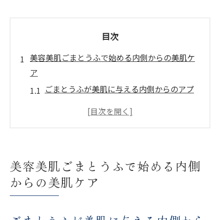
目次
美容美肌ごまとうふで始める内側からの美肌ケ
ア
ごまとうふが美肌に与える内側からのアプ
ローチ
毎日の食事にごまとうふを取り入れる理由
美肌を保つためのごまとうふの摂取方法
ごまとうふを使った簡単レシピで美肌ケア
美容美肌ごまとうふで始める内側
ごまとうふの栄養成分が肌に与える影響
からの美肌ケア
内側から美しさを引き出すごまとうふの秘
密
ごまとうふがもたらす驚きの美容美肌効果とは