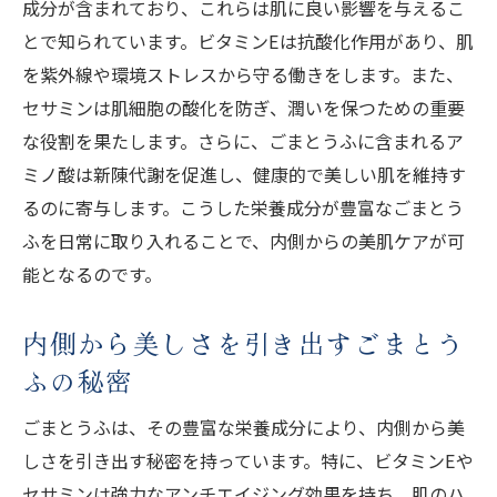
成分が含まれており、これらは肌に良い影響を与えるこ
れよう
とで知られています。ビタミンEは抗酸化作用があり、肌
健康的な肌へ導くごまとうふの取り入れ方
を紫外線や環境ストレスから守る働きをします。また、
ごまとうふを活かした美肌づくりのステッ
セサミンは肌細胞の酸化を防ぎ、潤いを保つための重要
プ
な役割を果たします。さらに、ごまとうふに含まれるア
内側から輝く肌を目指すごまとうふの効果
ミノ酸は新陳代謝を促進し、健康的で美しい肌を維持す
るのに寄与します。こうした栄養成分が豊富なごまとう
ごまとうふを食事に取り入れるメリット
ふを日常に取り入れることで、内側からの美肌ケアが可
ごまとうふで健康的な肌を保つための習慣
能となるのです。
毎日続けられるごまとうふの美容美肌効果
内側から美しさを引き出すごまとう
ふの秘密
ごまとうふは、その豊富な栄養成分により、内側から美
しさを引き出す秘密を持っています。特に、ビタミンEや
セサミンは強力なアンチエイジング効果を持ち、肌のハ