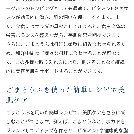
ーグルトのトッピングとしても最適で、ビタミンEやセサ
ごまとうふの栄養成分とその美容効果
ミンが効果的に働き、肌の潤いを保ってくれます。ま
美肌を支えるごまとうふの重要成分とは
た、夕食にはサラダの具材として加えると、食事全体の
ごまとうふの成分が肌に与える具体的な影
栄養バランスを整えながら、美肌効果を期待できます。
響
さらに、ごまとうふは料理に柔軟に組み合わせられるた
肌の調子を整えるごまとうふのパワー
め、和洋中問わず様々な料理に合わせることが可能で
美容美肌ごまとうふの成分に関する最新研
す。この多様な取り入れ方により、飽きることなく継続
究
的に美容美肌をサポートすることができます。
健康的な肌を保つためのごまとうふの効果
セサミンの力で肌を守る！ごまとうふの可能性
ごまとうふを使った簡単レシピで美
セサミンがもたらす肌の健康への影響
肌ケア
ごまとうふのセサミンで肌を保護する方法
ごまとうふを用いた簡単レシピで、美肌ケアをさらに楽
セサミンの効果を最大限に活かすごまとう
しむことができます。例えば、ごまとうふとアボカドを
ふの摂取法
ブレンドしてディップを作ると、ビタミンEや健康的な脂