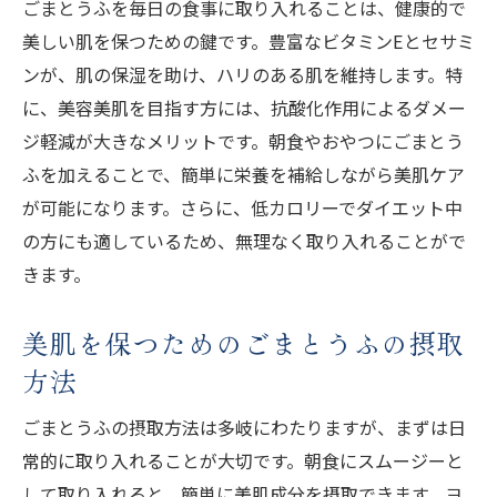
ごまとうふを毎日の食事に取り入れることは、健康的で
係
美しい肌を保つための鍵です。豊富なビタミンEとセサミ
美容美肌ごまとうふで内側からのアプロー
ンが、肌の保湿を助け、ハリのある肌を維持します。特
チ
に、美容美肌を目指す方には、抗酸化作用によるダメー
ごまとうふで日常的に肌の潤いを保つ方法
ジ軽減が大きなメリットです。朝食やおやつにごまとう
ごまとうふを使った毎日のスキンケアルー
ふを加えることで、簡単に栄養を補給しながら美肌ケア
チン
が可能になります。さらに、低カロリーでダイエット中
乾燥肌に効果的なごまとうふの活用法
の方にも適しているため、無理なく取り入れることがで
きます。
ごまとうふの潤い成分でしっとり肌を実現
日常生活でごまとうふを活かすヒント
美肌を保つためのごまとうふの摂取
ごまとうふで肌の水分バランスを整える
方法
潤いを保つためのごまとうふの摂取タイミ
ング
ごまとうふの摂取方法は多岐にわたりますが、まずは日
美容美肌ごまとうふの成分が肌に与える影響を
常的に取り入れることが大切です。朝食にスムージーと
探る
して取り入れると、簡単に美肌成分を摂取できます。ヨ