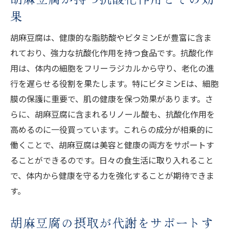
く理由
果
胡麻豆腐を日常の食卓に取り入れるメリット
胡麻豆腐は、健康的な脂肪酸やビタミンEが豊富に含ま
胡麻豆腐が食事に彩りを加える理由
れており、強力な抗酸化作用を持つ食品です。抗酸化作
胡麻豆腐を手軽に取り入れる方法
用は、体内の細胞をフリーラジカルから守り、老化の進
胡麻豆腐が提供する食事のバランス
行を遅らせる役割を果たします。特にビタミンEは、細胞
胡麻豆腐を使ったレシピの豊富さ
膜の保護に重要で、肌の健康を保つ効果があります。さ
らに、胡麻豆腐に含まれるリノール酸も、抗酸化作用を
胡麻豆腐の保存が栄養価に及ぼす影響
高めるのに一役買っています。これらの成分が相乗的に
胡麻豆腐が家庭料理に与える新しい楽しみ
働くことで、胡麻豆腐は美容と健康の両方をサポートす
胡麻豆腐と健康：内側から輝く美肌への道
ることができるのです。日々の食生活に取り入れること
胡麻豆腐の栄養が肌に与える影響
で、体内から健康を守る力を強化することが期待できま
美肌効果を高める胡麻豆腐の摂取法
す。
肌の再生を促す胡麻豆腐の栄養素
胡麻豆腐の成分が肌のハリを保つ理由
胡麻豆腐の摂取が代謝をサポートす