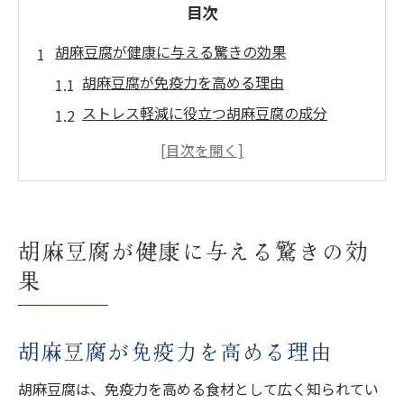
目次
胡麻豆腐が健康に与える驚きの効果
胡麻豆腐が免疫力を高める理由
ストレス軽減に役立つ胡麻豆腐の成分
胡麻豆腐が血圧を安定させるメカニズム
胡麻豆腐が持つ抗酸化作用とその効果
胡麻豆腐の摂取が代謝をサポートする方法
胡麻豆腐の栄養が疲労回復に繋がる理由
胡麻豆腐が健康に与える驚きの効
胡麻豆腐の栄養価が私たちの健康を支える理由
果
胡麻豆腐のビタミンEがもたらす健康効果
ミネラル豊富な胡麻豆腐のメリット
胡麻豆腐が免疫力を高める理由
胡麻豆腐に含まれる必須アミノ酸の役割
胡麻豆腐は、免疫力を高める食材として広く知られてい
胡麻豆腐の栄養が骨の健康を守る仕組み