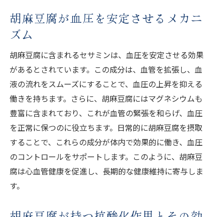
胡麻豆腐の脂肪酸が脳機能に与える影響
胡麻豆腐が血圧を安定させるメカニ
胡麻豆腐の脂肪酸が体脂肪を減らすメカニ
ズム
ズム
胡麻豆腐の脂肪酸がホルモンバランスを整
胡麻豆腐に含まれるセサミンは、血圧を安定させる効果
える理由
があるとされています。この成分は、血管を拡張し、血
胡麻豆腐の脂肪酸が肌の健康を保つ方法
液の流れをスムーズにすることで、血圧の上昇を抑える
働きを持ちます。さらに、胡麻豆腐にはマグネシウムも
知られざる胡麻豆腐の栄養成分の秘密
豊富に含まれており、これが血管の緊張を和らげ、血圧
胡麻豆腐の隠れたビタミンの効果
を正常に保つのに役立ちます。日常的に胡麻豆腐を摂取
胡麻豆腐の秘められたミネラルの役割
することで、これらの成分が体内で効果的に働き、血圧
胡麻豆腐の栄養成分が疲労回復を促す理由
のコントロールをサポートします。このように、胡麻豆
胡麻豆腐の栄養がむくみに効く理由
腐は心血管健康を促進し、長期的な健康維持に寄与しま
胡麻豆腐の栄養が肝機能をサポートする仕
す。
組み
知られざる胡麻豆腐の栄養がストレスに効
胡麻豆腐が持つ抗酸化作用とその効