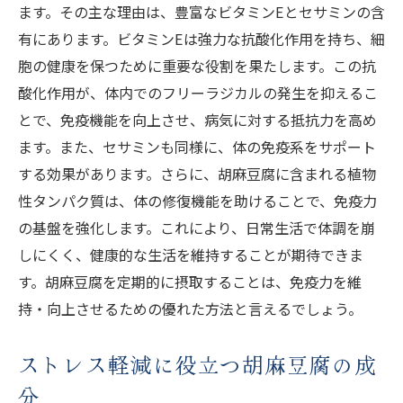
ます。その主な理由は、豊富なビタミンEとセサミンの含
胡麻豆腐の栄養が心臓をサポートする方法
有にあります。ビタミンEは強力な抗酸化作用を持ち、細
胡麻豆腐の栄養バランスが健康維持に最適
胞の健康を保つために重要な役割を果たします。この抗
な理由
酸化作用が、体内でのフリーラジカルの発生を抑えるこ
クリーミーな食感の胡麻豆腐に秘められた栄養
とで、免疫機能を向上させ、病気に対する抵抗力を高め
素
ます。また、セサミンも同様に、体の免疫系をサポート
セサミンが胡麻豆腐の美味しさと健康を両
する効果があります。さらに、胡麻豆腐に含まれる植物
立させる
性タンパク質は、体の修復機能を助けることで、免疫力
胡麻豆腐のクリーミーさを実現する栄養成
の基盤を強化します。これにより、日常生活で体調を崩
分
しにくく、健康的な生活を維持することが期待できま
胡麻豆腐の口どけが体に良い理由
す。胡麻豆腐を定期的に摂取することは、免疫力を維
胡麻豆腐の栄養が消化を助けるメカニズム
持・向上させるための優れた方法と言えるでしょう。
胡麻豆腐のクリーミーさがストレス軽減に
ストレス軽減に役立つ胡麻豆腐の成
つながる理由
分
胡麻豆腐の食感と栄養の関係