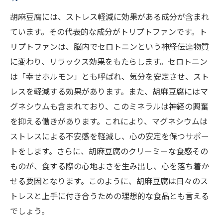
植物性タンパク質が豊富な胡麻豆腐の魅力
胡麻豆腐には、ストレス軽減に効果がある成分が含まれ
胡麻豆腐が提供する完全な植物性タンパク
ています。その代表的な成分がトリプトファンです。ト
質の利点
リプトファンは、脳内でセロトニンという神経伝達物質
に変わり、リラックス効果をもたらします。セロトニン
筋肉を強化する胡麻豆腐のタンパク質
は「幸せホルモン」とも呼ばれ、気分を安定させ、スト
胡麻豆腐のタンパク質が体内で果たす役割
レスを軽減する効果があります。また、胡麻豆腐にはマ
ベジタリアンに最適な胡麻豆腐のタンパク
グネシウムも含まれており、このミネラルは神経の興奮
質
を抑える働きがあります。これにより、マグネシウムは
胡麻豆腐のタンパク質が成長をサポートす
ストレスによる不安感を軽減し、心の安定を保つサポー
る理由
トをします。さらに、胡麻豆腐のクリーミーな食感その
胡麻豆腐が持つタンパク質の吸収効率
ものが、食する際の心地よさを生み出し、心を落ち着か
胡麻豆腐に含まれる健康的な脂肪酸の働き
せる要因となります。このように、胡麻豆腐は日々のス
胡麻豆腐の脂肪酸が心臓を守る理由
トレスと上手に付き合うための理想的な食品とも言える
良質な脂肪酸が胡麻豆腐に含まれる利点
でしょう。