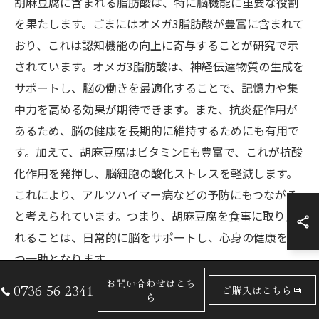
胡麻豆腐に含まれる脂肪酸は、特に脳機能に重要な役割
を果たします。ごまにはオメガ3脂肪酸が豊富に含まれて
おり、これは認知機能の向上に寄与することが研究で示
されています。オメガ3脂肪酸は、神経伝達物質の生成を
サポートし、脳の働きを最適化することで、記憶力や集
中力を高める効果が期待できます。また、抗炎症作用が
あるため、脳の健康を長期的に維持するためにも有用で
す。加えて、胡麻豆腐はビタミンEも豊富で、これが抗酸
化作用を発揮し、脳細胞の酸化ストレスを軽減します。
これにより、アルツハイマー病などの予防にもつながる
と考えられています。つまり、胡麻豆腐を食事に取り入
れることは、日常的に脳をサポートし、心身の健康を保
つ一助となります。
お問い合わせはこち
0736-56-2341
ご購入はこちら
ら
胡麻豆腐の脂肪酸が体脂肪を減らす