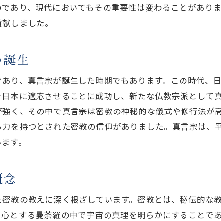
精神的成長を支える真言宗の実践
のであり、現代においてもその重要性は変わることがあり
密教の智慧真言宗が日本文化に与えた影響
貢献しました。
日本文化における真言宗の位置づけ
の誕生
密教がもたらした芸術と美術への影響
真言宗と日本の精神文化の融合
であり、真言宗が誕生した時期でもあります。この時代、
密教儀式が日本社会に与えた影響
を日本に適応させることに成功し、新たな仏教宗派として
真言宗が日本の教育に与えた役割
が強く、その中で真言宗は密教の神秘的な儀式や修行法が
日本文化に根付く密教の考え方
る力を持つとされた密教の信仰がありました。真言宗は、
います。
歴史と変遷真言宗が現代に残す心の道しるべ
歴史的背景から見る真言宗の変遷
概念
現代における真言宗の役割
真言宗がもたらす心の安らぎ
た密教の教えに深く根ざしています。密教とは、秘伝的な
歴史から学ぶ真言宗の教えの応用
中心とする曼荼羅の中で宇宙の真理を明らかにすることで