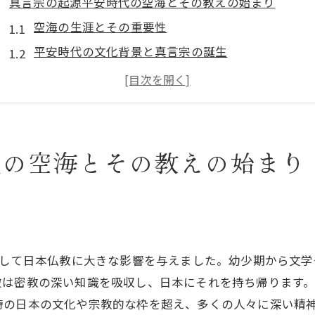
真言宗の起源平安時代の空海とその教えの始まり
空海の生涯とその重要性
平安時代の文化背景と真言宗の誕生
空海がもたらした密教の基本概念
真言宗の教えが広まるまでの道のり
空海と高野山の関係
真言宗の初期の発展と課題
代の空海とその教えの始まり
言葉の力で心を照らす真言宗の精神的成長
マントラとその重要性
真言宗における精神的成長のステップ
言葉がもたらす心の安定
通して日本仏教に大きな影響を与えました。幼少期から文
真言宗の修行とその効果
彼は密教の深い知識を吸収し、日本にそれを持ち帰ります
内面的な変革を促す真言
時の日本の文化や宗教的な枠を超え、多くの人々に深い精