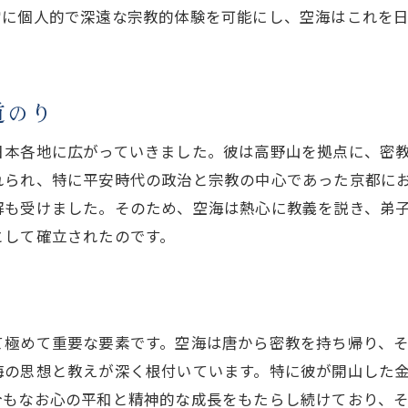
現代社会での真言宗の実践例
常に個人的で深遠な宗教的体験を可能にし、空海はこれを
真言宗が現代の課題にどう応えるか
空海の思想が時代を超えて現代に与える教訓
道のり
現代社会における空海の思想の重要性
空海の教えがもたらす現代的意義
日本各地に広がっていきました。彼は高野山を拠点に、密
時代を超えた精神的洞察
れられ、特に平安時代の政治と宗教の中心であった京都に
空海の理念が現代に生きる理由
解も受けました。そのため、空海は熱心に教義を説き、弟
として確立されたのです。
真言宗の教えによる現代の自己啓発
空海の教えが現代の心に響く理由
真言宗の歴史的役割心の平安と現代社会での意義
歴史における真言宗の社会的役割
て極めて重要な要素です。空海は唐から密教を持ち帰り、
現代社会で求められる真言宗の教え
海の思想と教えが深く根付いています。特に彼が開山した
心の平安をもたらす真言宗の力
今もなお心の平和と精神的な成長をもたらし続けており、