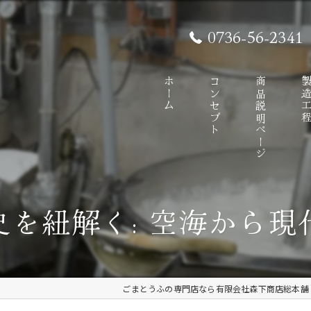
0736-56-2341
ホーム
コンセプト
商品説明ページ
製造工
史を紐解く: 空海から現
ごまとうふの専門店なら有限会社森下商店総本舗