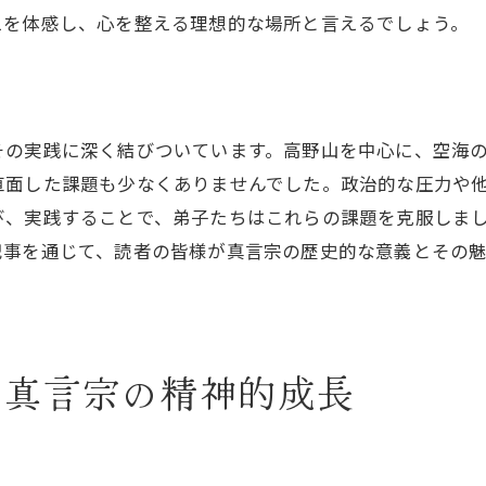
えを体感し、心を整える理想的な場所と言えるでしょう。
真言宗が提供する現代の心のケア
歴史と現代をつなぐ真言宗の役割
真言宗が現代に求められる理由
大日如来の光が導く精神的基盤の形成
その実践に深く結びついています。高野山を中心に、空海
大日如来の象徴するもの
直面した課題も少なくありませんでした。政治的な圧力や
真言宗における大日如来の役割
び、実践することで、弟子たちはこれらの課題を克服しま
記事を通じて、読者の皆様が真言宗の歴史的な意義とその
精神的基盤としての大日如来の教え
大日如来が示す精神的成長の道
真言宗の信仰における大日如来の位置
大日如来の光がもたらす精神的安定
す真言宗の精神的成長
真言宗の教えと現代社会でのマインドフルネス
マインドフルネスと真言宗の関係
真言宗の教えが現代の生活に与えるマインドフルネ