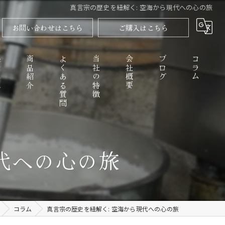
真言宗の歴史を紐解く: 空海から現代への心の旅
お問い合わせはこちら
ご購入はこちら
程
商品紹介
よくある質問
当社の特徴
会社概要
ブログ
コラム
高野山のごまとうふ
代への心の旅
精進料理
なめらか
コラム
真言宗の歴史を紐解く: 空海から現代への心の旅
お取り寄せ