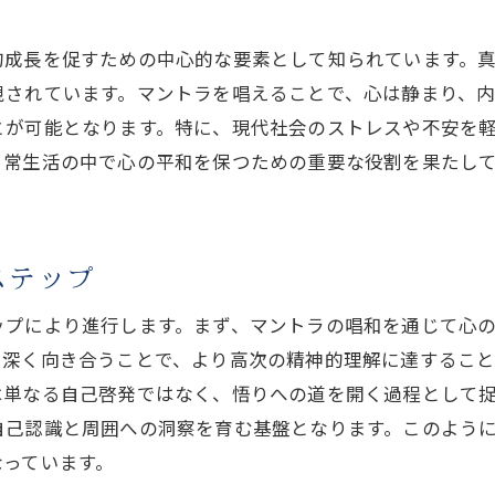
マインドフルネスを促す真言宗の実践
的成長を促すための中心的な要素として知られています。
現代社会での真言宗のマインドフルネス的価値
視されています。マントラを唱えることで、心は静まり、内
真言宗の教えによる現代の心の健康
とが可能となります。特に、現代社会のストレスや不安を
真言宗の実践がもたらすマインドフルネスの効果
日常生活の中で心の平和を保つための重要な役割を果たし
ステップ
ップにより進行します。まず、マントラの唱和を通じて心
と深く向き合うことで、より高次の精神的理解に達するこ
は単なる自己啓発ではなく、悟りへの道を開く過程として
自己認識と周囲への洞察を育む基盤となります。このよう
なっています。