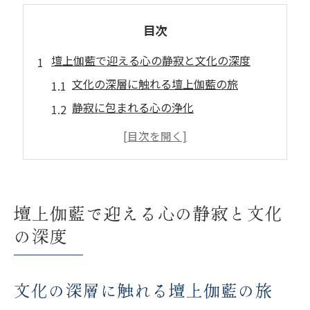
目次
壇上伽藍で迎える心の静寂と文化の深度
文化の深層に触れる壇上伽藍の旅
静寂に包まれる心の浄化
荘厳な建築が語る文化の物語
心の奥深くまで響く静けさ
歴史とともに歩む精神の探求
文化の宝庫としての壇上伽藍
壇上伽藍で迎える心の静寂と文化
歴史の中に溶け込む壇上伽藍の建築美
の深度
時を超越した建築の魅力
建築美が物語る歴史の瞬間
文化の深層に触れる壇上伽藍の旅
伝統と現代の融合を感じる