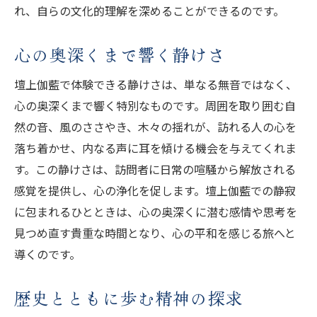
心に響く静寂のメロディ
れ、自らの文化的理解を深めることができるのです。
歴史が奏でる静けさの調べ
心を包む時を超えた安らぎ
心の奥深くまで響く静けさ
訪れる人々の心を揺さぶる静けさ
壇上伽藍で体験できる静けさは、単なる無音ではなく、
時を超えた静寂がもたらす癒し
心の奥深くまで響く特別なものです。周囲を取り囲む自
新たな視点を提供する壇上伽藍の文化探訪
然の音、風のささやき、木々の揺れが、訪れる人の心を
文化探訪で得られる新しい視点
落ち着かせ、内なる声に耳を傾ける機会を与えてくれま
す。この静けさは、訪問者に日常の喧騒から解放される
知識を深める文化の旅路
感覚を提供し、心の浄化を促します。壇上伽藍での静寂
歴史と文化を紐解く訪問
に包まれるひとときは、心の奥深くに潜む感情や思考を
文化の奥深さを探る冒険
見つめ直す貴重な時間となり、心の平和を感じる旅へと
新たな発見がもたらす心の変化
導くのです。
文化遺産としての価値を再発見
訪問者に心の成長をもたらす壇上伽藍の旅
歴史とともに歩む精神の探求
心の成長を促す特別な旅