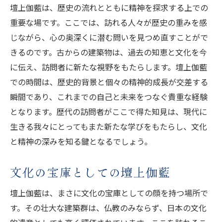
壇上伽藍は、歴史の流れとともに精神を探求する上での
訪問がもたらす心の成長
重要な場です。ここでは、訪れる人々が歴史の重みを感
内なる平和を育む旅の価値
じながら、心の奥深くに潜む問いを見つめ直すことがで
文化体験がもたらす心の変容
きるのです。古からの建築物は、過去の知恵と文化を今
心と文化を繋ぐ旅の魅力
に伝え、訪問者に新たな視野をもたらします。壇上伽藍
での時間は、歴史的背景と個々の精神的成長が交差する
訪問者の心を豊かにする旅
瞬間であり、これまでの自己と未来をつなぐ貴重な経験
となります。歴代の訪問者がここで得た知見は、現代に
生きる我々にとってもまた新たな学びをもたらし、文化
と精神の深みを知る鍵となるでしょう。
文化の宝庫としての壇上伽藍
壇上伽藍は、まさに文化の宝庫としての顔を持つ場所で
す。その壮大な建築群は、仏教のみならず、日本の文化