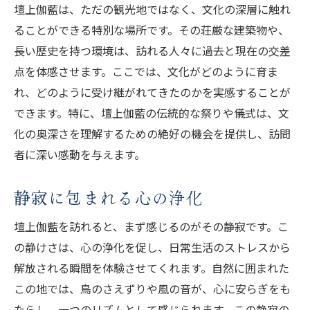
壇上伽藍は、ただの観光地ではなく、文化の深層に触れ
歴史的構造物としての美しさ
ることができる特別な場所です。その荘厳な建築物や、
文化遺産としての保存と意義
長い歴史を持つ環境は、訪れる人々に過去と現在の交差
訪問者を魅了する建築の精髄
点を体感させます。ここでは、文化がどのように育ま
日常を忘れさせる壇上伽藍での特別な体験
れ、どのように受け継がれてきたのかを実感することが
日常から解放される瞬間
できます。特に、壇上伽藍の伝統的な祭りや儀式は、文
心を解き放つ特別な空間
化の奥深さを理解するための絶好の機会を提供し、訪問
壇上伽藍で得られる内なる静けさ
者に深い感動を与えます。
特別体験がもたらす心の変容
静寂に包まれる心の浄化
自然と調和する静寂の魅力
訪問者を魅了する特別な時間
壇上伽藍を訪れると、まず感じるのがその静寂です。こ
内なる平和を求める人々を魅了する壇上伽藍
の静けさは、心の浄化を促し、日常生活のストレスから
解放される瞬間を体験させてくれます。自然に囲まれた
訪れる人々の心を癒す静寂
この地では、鳥のさえずりや風の音が、心に安らぎをも
平和を感じる特別な場所
たらし、一つのリズムとして感じられます。この静寂の