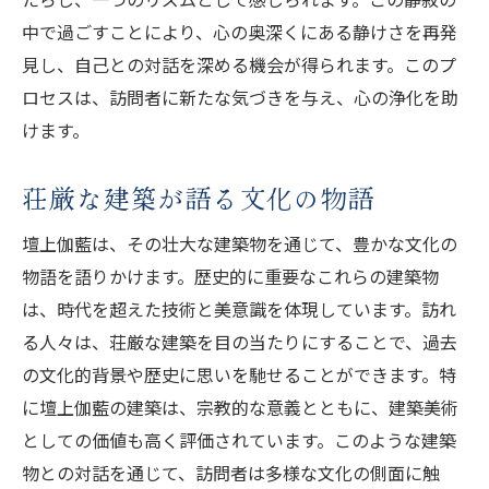
心の平穏を育む文化の力
中で過ごすことにより、心の奥深くにある静けさを再発
静寂がもたらす心の安定
見し、自己との対話を深める機会が得られます。このプ
新たな平和の境地を発見する
ロセスは、訪問者に新たな気づきを与え、心の浄化を助
訪問者を魅了する静けさの秘密
けます。
早朝の壇上伽藍で味わう自然と静寂の調和
荘厳な建築が語る文化の物語
朝の光が照らす静寂の風景
自然との調和がもたらす心の平安
壇上伽藍は、その壮大な建築物を通じて、豊かな文化の
早朝に感じる静けさの深み
物語を語りかけます。歴史的に重要なこれらの建築物
日の出とともに始まる新たな一日
は、時代を超えた技術と美意識を体現しています。訪れ
る人々は、荘厳な建築を目の当たりにすることで、過去
自然のリズムに溶け込む静寂
の文化的背景や歴史に思いを馳せることができます。特
心に残る早朝の特別な体験
に壇上伽藍の建築は、宗教的な意義とともに、建築美術
心の奥に響く壇上伽藍の時を超えた静けさ
としての価値も高く評価されています。このような建築
時空を越えた静かさの本質
物との対話を通じて、訪問者は多様な文化の側面に触