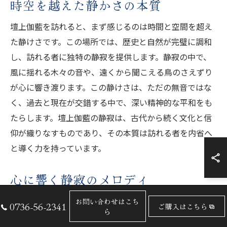
時空を越えた静かさの本質
壇上伽藍を訪れると、まず感じるのは時間と空間を超え
た静けさです。この場所では、歴史と自然が完璧に調和
し、訪れる者に独特の静寂を提供します。静寂の中で、
風に揺れる木々の音や、遠くから聞こえる鳥のさえずり
が心に響き渡ります。この静けさは、ただの無音ではな
く、過去と現在が交錯する中で、深い精神的な平和をも
たらします。壇上伽藍の静寂は、古代から続く文化と信
仰が織りなすものであり、その本質は訪れる者を内省へ
と導く力を持っています。
心に響く静寂のメロディ
壇上伽藍での静けさは、心に響くメロディのように訪れ
お問い合わせはこち
0736-56-2341
ご購入はこちら
ら
る者を包み込みます。この静寂は、都市の喧騒とは異な